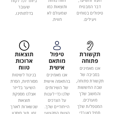
העור והשיער,
חווה נוחות
ביותר לכל לקוח
דבר המבטיח
ותוצאות כמו
שעובר
טיפולים בטוחים
שמעולם לא
בדלתותינו.
ויעילים.
חווית.
תקשורת
טיפול
תוצאות
פתוחה
מותאם
ארוכות
אישית
טווח
אנו מאמינים
בסביבה של
אנו מאמינים
בניגוד לשיטות
תקשורת פתוחה,
בהתאמה אישית
מסורתיות, הסרת
שבה החששות
של השירותים
השיער בלייזר
והמשוב שלך
שלנו כדי לענות
אצלנו מספקת
מוערכים.
על הצרכים
תוצאות
המטפל/ת שלך
הייחודיים שלך.
שנשארות לאורך
תמיד כאן כדי
הצוות המקצועי
זמן, תוך חיסכון