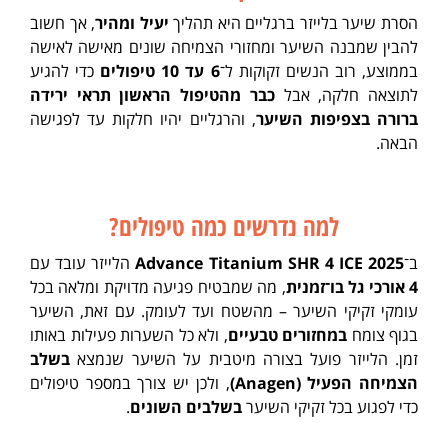
הסרת שיער בלייזר ברגליים היא תהליך
יעיל ומהיר
, אך חשוב
להבין שמבנה השיער ומחזורי הצמיחה שונים מאישה לאישה
בממוצע, רוב הנשים זקוקות ל־
6 עד 10 טיפולים
כדי להגיע
לתוצאה חלקה, אבל
כבר מהטיפול הראשון תראי ירידה
ברורה בצפיפות השיער
, והרגליים יהיו חלקות עד לפגישה
הבאה.
למה נדרשים כמה טיפולים?
ב־
Advance Titanium SHR 4 ICE 2025
הלייזר עובד עם
4 אורכי גל בו־זמנית
, מה שמבטיח פגיעה מדויקת ומלאה בכל
עומקי זקיקי השיער – מהשטח ועד לעומק. עם זאת, השיער
בגוף צומח
במחזורים טבעיים
, ולא כל השערות פעילות באותו
זמן. הלייזר פועל בצורה מיטבית על השיער שנמצא
בשלב
הצמיחה הפעיל (Anagen)
, ולכן יש צורך במספר טיפולים
כדי לפגוע בכל זקיקי השיער
בשלבים השונים
.