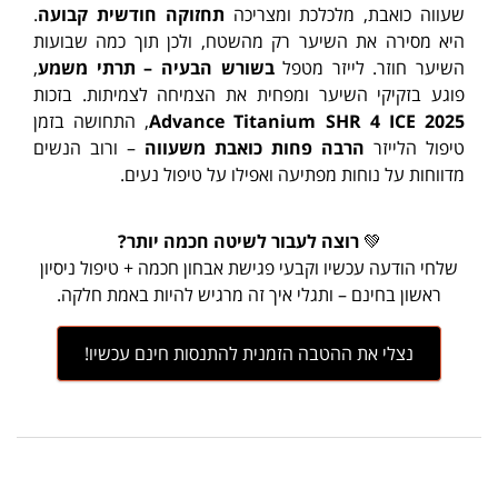
שעווה כואבת, מלכלכת ומצריכה
תחזוקה חודשית קבועה
.
היא מסירה את השיער רק מהשטח, ולכן תוך כמה שבועות
השיער חוזר. לייזר מטפל
בשורש הבעיה – תרתי משמע
,
פוגע בזקיקי השיער ומפחית את הצמיחה לצמיתות. בזכות
Advance Titanium SHR 4 ICE 2025
, התחושה בזמן
טיפול הלייזר
הרבה פחות כואבת משעווה
– ורוב הנשים
מדווחות על נוחות מפתיעה ואפילו על טיפול נעים.
💚
רוצה לעבור לשיטה חכמה יותר?
שלחי הודעה עכשיו וקבעי פגישת אבחון חכמה + טיפול ניסיון
ראשון בחינם – ותגלי איך זה מרגיש להיות באמת חלקה.
נצלי את ההטבה הזמנית להתנסות חינם עכשיו!