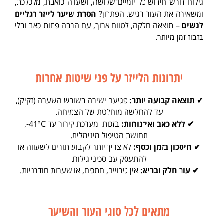
גילוח דורש חידוש כל יומיים־שלושה, ושעווה כואבת, מלכלכת,
ומשאירה את העור רגיש. הפתרון?
הסרת שיער לייזר רגליים
לנשים
– תוצאה חלקה, לטווח ארוך, עם הרבה פחות כאב ובלי
בזבוז זמן מיותר.
יתרונות הלייזר על פני שיטות אחרות
✔ תוצאה קבועה יותר:
פגיעה ישירה בשורש השערה (זקיק),
עד להחלשה מוחלטת של הצמיחה.
✔ ללא כאב ואי־נוחות:
בזכות מערכת קירור עד ‎-41°C,
תחושת הטיפול מינימלית.
✔ חיסכון בזמן וכסף:
לא צריך יותר לקבוע תורים לשעווה או
להתעסק עם סכיני גילוח.
✔ עור חלק ובריא:
אין גירויים, חתכים, או שערות חודרניות.
מתאים לכל סוגי העור והשיער